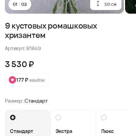
50 см
01
/
02
9 кустовых ромашковых
хризантем
Артикул: B1849
3 530 ₽
177 ₽
кешбэк
Размер:
Стандарт
Стандарт
Экстра
Люкс