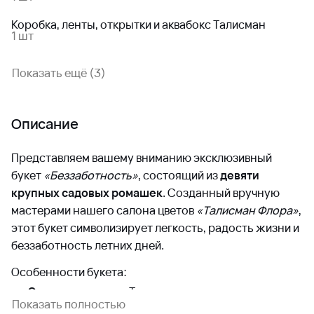
Коробка, ленты, открытки и аквабокс Талисман
1 шт
Показать ещё (3)
Описание
Представляем вашему вниманию эксклюзивный
букет
«Беззаботность»
, состоящий из
девяти
крупных садовых ромашек
. Созданный вручную
мастерами нашего салона цветов
«Талисман Флора»
,
этот букет символизирует легкость, радость жизни и
беззаботность летних дней.
Особенности букета:
Эксклюзивность:
Только крупные садовые
ромашки, каждая из которых подобрана
Показать полностью