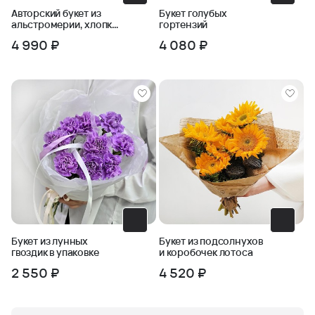
Авторский букет из
Букет голубых
альстромерии, хлопка
гортензий
и черничника
4 990 ₽
4 080 ₽
Букет из лунных
Букет из подсолнухов
гвоздик в упаковке
и коробочек лотоса
2 550 ₽
4 520 ₽