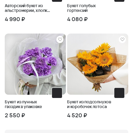
Авторский букет из
Букет голубых
альстромерии, хлопка
гортензий
и черничника
4 990 ₽
4 080 ₽
Букет из лунных
Букет из подсолнухов
гвоздик в упаковке
и коробочек лотоса
2 550 ₽
4 520 ₽