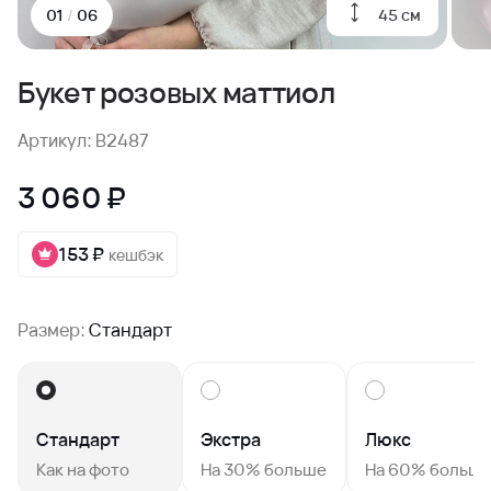
45 см
01
/
06
Букет розовых маттиол
Артикул: B2487
3 060 ₽
153 ₽
кешбэк
Размер:
Стандарт
Стандарт
Экстра
Люкс
Как на фото
На 30% больше
На 60% больш