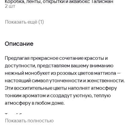
Коробка, ленты, открытки и аквабокс Талисман
2 шт
Показать ещё (1)
Описание
Предлагая прекрасное сочетание красоты и
доступности, представляем вашему вниманию
нежный монобукет из розовых цветов маттиола —
настоящий символ утонченности и женственности.
Эти восхитительные цветы наполнят атмосферу
тонким ароматом и создадут уютную, теплую
атмосферу в любом доме.
Такой букет станет идеальным решением для многих
Показать полностью
ситуаций:
Приятным знаком внимания на День рождения.