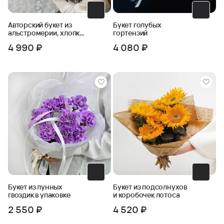
Авторский букет из
Букет голубых
альстромерии, хлопка
гортензий
и черничника
4 990 ₽
4 080 ₽
Букет из лунных
Букет из подсолнухов
гвоздик в упаковке
и коробочек лотоса
2 550 ₽
4 520 ₽