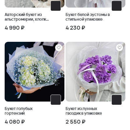
Авторский букет из
Букет белой эустомы в
альстромерии, хлопка
стильной упаковке
и черничника
4 990 ₽
4 230 ₽
Букет голубых
Букет из лунных
гортензий
гвоздик в упаковке
4 080 ₽
2 550 ₽