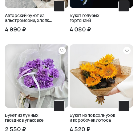
Авторский букет из
Букет голубых
альстромерии, хлопка
гортензий
и черничника
4 990 ₽
4 080 ₽
Букет из лунных
Букет из подсолнухов
гвоздик в упаковке
и коробочек лотоса
2 550 ₽
4 520 ₽