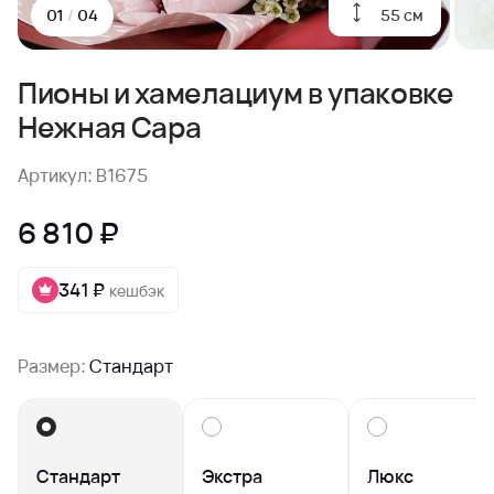
55 см
01
/
04
Пионы и хамелациум в упаковке
Нежная Сара
Артикул: B1675
6 810 ₽
341 ₽
кешбэк
Размер:
Стандарт
Стандарт
Экстра
Люкс