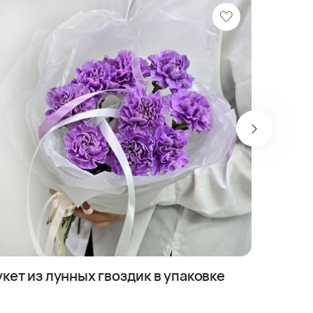
укет из лунных гвоздик в упаковке
Букет и
лотоса