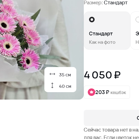
Размер:
Стандарт
Стандарт
Э
Как на фото
Н
4 050 ₽
35 см
40 см
203 ₽
кешбэк
Сейчас товара нет в н
для вас. Если цветок 