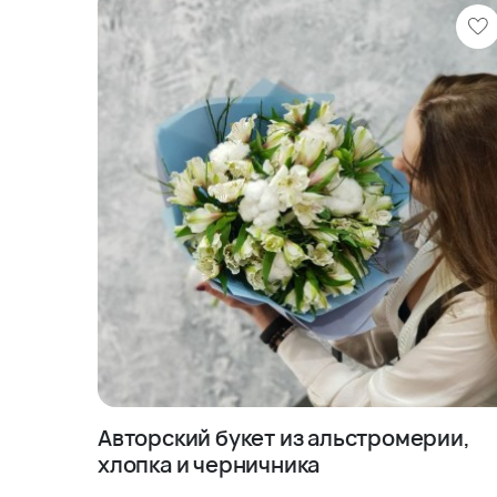
Оформите заказ на сайте и получите удовольс
доставкой цветов по всей Москве. Сделайте 
с букетом из гербер спайдер от «Талисман Фл
Авторский букет из альстромерии,
хлопка и черничника