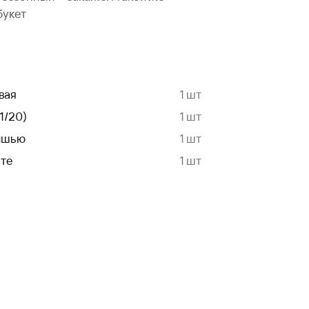
букет
вая
1 шт
1/20)
1 шт
Тишью
1 шт
нте
1 шт