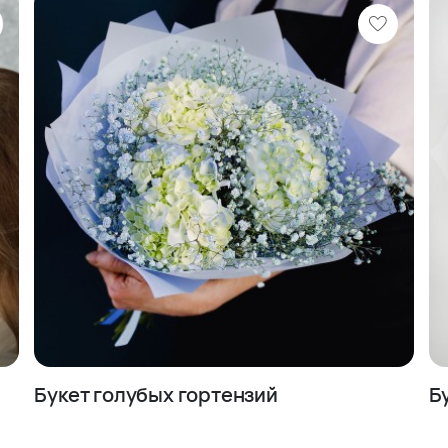
твие от покупки с быстрой
праздник ярким и запоминающимся
ора».
Букет голубых гортензий
Б