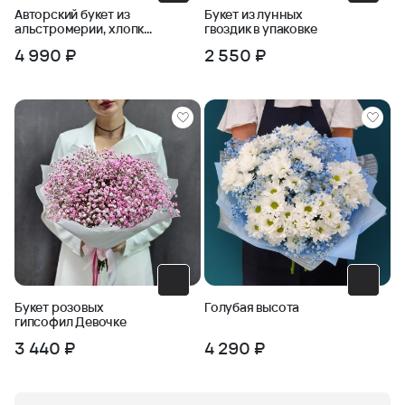
Авторский букет из
Букет из лунных
альстромерии, хлопка
гвоздик в упаковке
и черничника
4 990 ₽
2 550 ₽
Букет розовых
Голубая высота
гипсофил Девочке
3 440 ₽
4 290 ₽