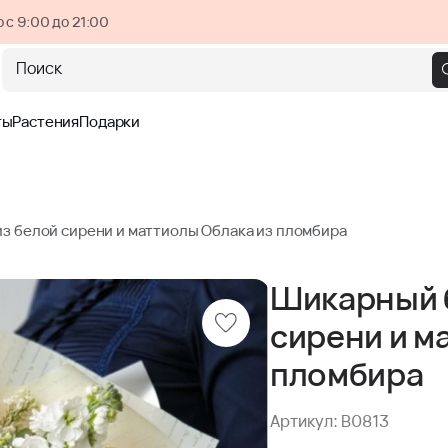
 с 9:00 до 21:00
Поиск
ты
Растения
Подарки
з белой сирени и маттиолы Облака из пломбира
Шикарный б
сирени и м
пломбира
Артикул: B0813