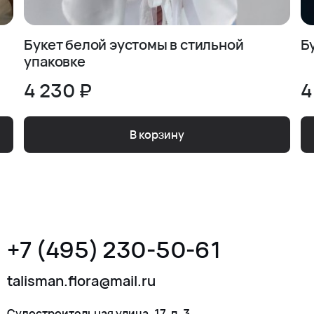
Букет белой эустомы в стильной
Б
упаковке
4 230 ₽
4
В корзину
+7 (495) 230-50-61
talisman.flora@mail.ru
Судостроительная улица, 17, п. 3