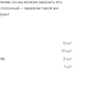
аличии, но мы можем заказать его
не сезонный — закажем такой же
букет
9 шт
10 шт
нте
2 шт
1 шт