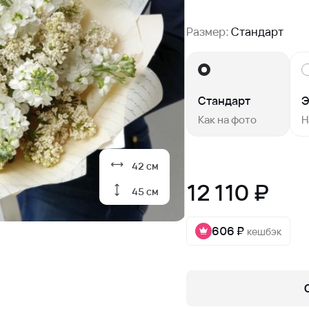
Размер:
Стандарт
Стандарт
Э
Как на фото
Н
42 см
12 110 ₽
45 см
606 ₽
кешбэк