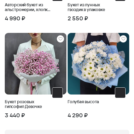
Авторский букет из
Букет из лунных
альстромерии, хлопка
гвоздик в упаковке
и черничника
4 990 ₽
2 550 ₽
Букет розовых
Голубая высота
гипсофил Девочке
3 440 ₽
4 290 ₽