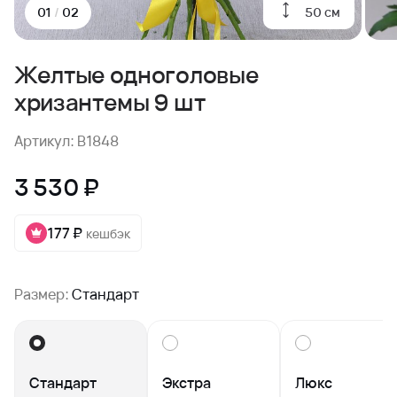
50 см
01
/
02
Желтые одноголовые
хризантемы 9 шт
Артикул: B1848
3 530 ₽
177 ₽
кешбэк
Размер:
Стандарт
Стандарт
Экстра
Люкс