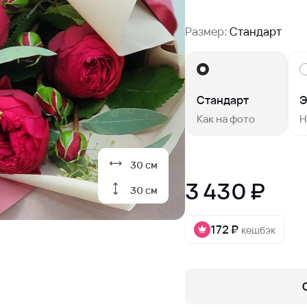
Размер:
Стандарт
Стандарт
Э
Как на фото
Н
30 см
3 430 ₽
30 см
172 ₽
кешбэк