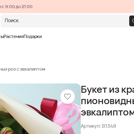
 с 9:00 до 21:00
Поиск
ты
Растения
Подарки
ных роз с эвкалиптом
Букет из к
пионовидны
эвкалипто
Артикул: B1348