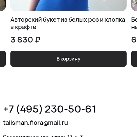
Авторский букет из белых роз и хлопка
Б
в крафте
н
3 830 ₽
6
В корзину
+7 (495) 230-50-61
talisman.flora@mail.ru
Судостроительная улица, 17, п. 3