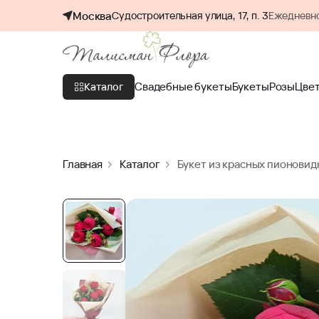
Москва
Судостроительная улица, 17, п. 3
Ежедневно
Свадебные букеты
Букеты
Розы
Цве
Каталог
Главная
Каталог
Букет из красных пионовид