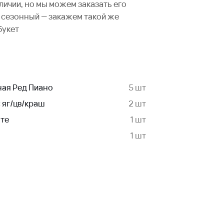
аличии, но мы можем заказать его
не сезонный — закажем такой же
букет
ная Ред Пиано
5 шт
с яг/цв/краш
2 шт
нте
1 шт
1 шт