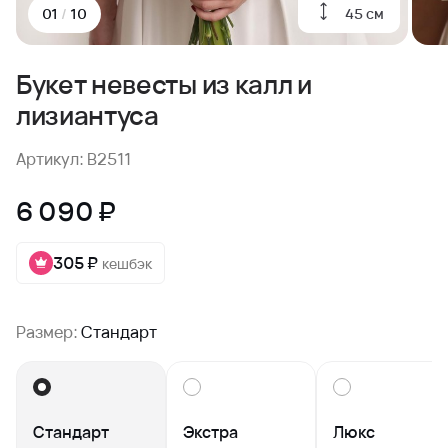
45 см
01
/
10
Букет невесты из калл и
лизиантуса
Артикул: B2511
6 090 ₽
305 ₽
кешбэк
Размер:
Стандарт
Стандарт
Экстра
Люкс