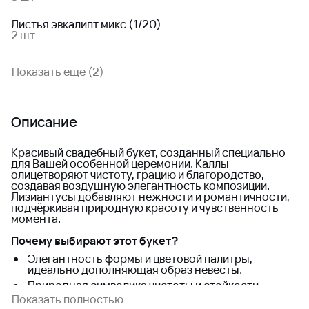
Листья эвкалипт микс (1/20)
2 шт
Показать ещё (2)
Описание
Красивый свадебный букет, созданный специально
для Вашей особенной церемонии. Каллы
олицетворяют чистоту, грацию и благородство,
создавая воздушную элегантность композиции.
Лизиантусы добавляют нежности и романтичности,
подчёркивая природную красоту и чувственность
момента.
Почему выбирают этот букет?
Элегантность формы и цветовой палитры,
идеально дополняющая образ невесты.
Природная символика чистоты и стойкости,
дарующая вдохновение и уверенность в браке.
Показать полностью