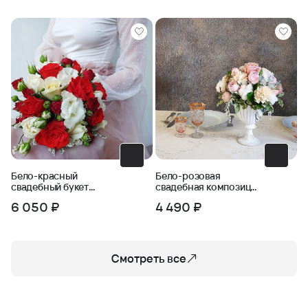
Бело-красный
Бело-розовая
свадебный букет
свадебная композиция
невесты из роз и
на стол из роз, хлопка
6 050 ₽
4 490 ₽
эустомы
и зелени
Смотреть все