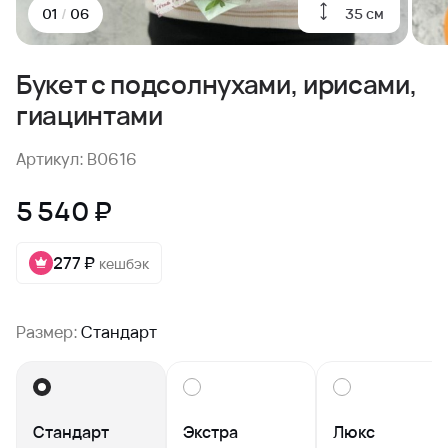
35 см
01
/
06
Букет с подсолнухами, ирисами,
гиацинтами
Артикул: B0616
5 540 ₽
277 ₽
кешбэк
Размер:
Стандарт
Стандарт
Экстра
Люкс