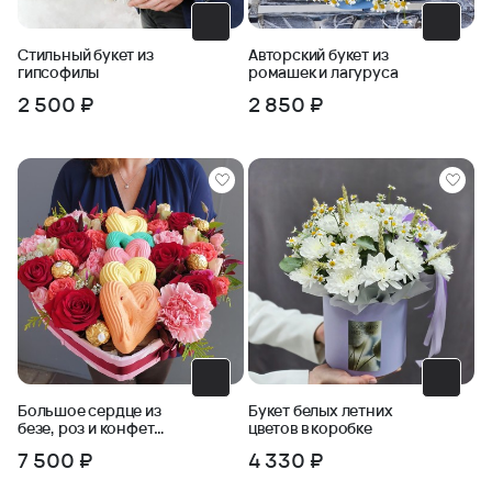
Стильный букет из
Авторский букет из
гипсофилы
ромашек и лагуруса
2 500 ₽
2 850 ₽
Большое сердце из
Букет белых летних
безе, роз и конфет
цветов в коробке
ферреро
7 500 ₽
4 330 ₽