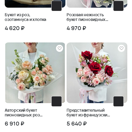
Букет из роз,
Розовая нежность
озотамнуса и хлопка
букет пионовидных
роз в упаковке
4 620 ₽
4 970 ₽
Авторский букет
Представительный
пионовидных роз
букет из французских
Ласковый май
роз и кустовых роз
6 910 ₽
5 640 ₽