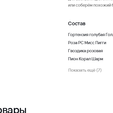
или соберём похожий 
Состав
Гортензия голубая Го
Роза РС Мисс Пигги
Гвоздика розовая
Пион Корал Шарм
Показать ещё (7)
овары