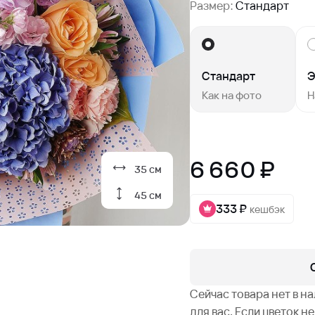
Размер:
Стандарт
Стандарт
Э
Как на фото
Н
6 660 ₽
35 см
45 см
333 ₽
кешбэк
Сейчас товара нет в н
для вас. Если цветок 