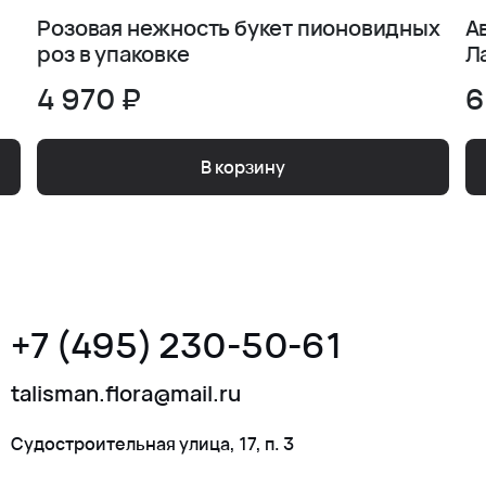
Розовая нежность букет пионовидных
А
роз в упаковке
Л
4 970 ₽
6
В корзину
+7 (495) 230-50-61
talisman.flora@mail.ru
Судостроительная улица, 17, п. 3