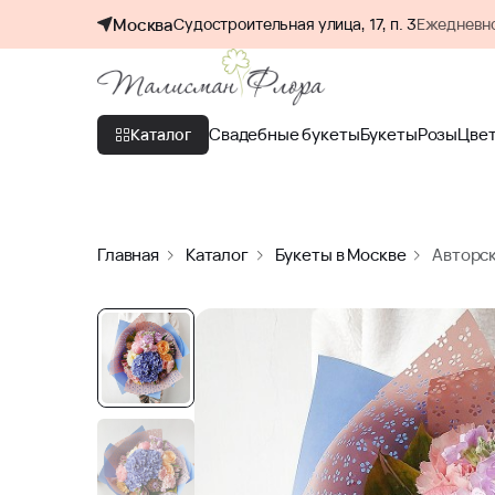
Москва
Судостроительная улица, 17, п. 3
Ежедневно
Свадебные букеты
Букеты
Розы
Цве
Каталог
Главная
Каталог
Букеты в Москве
Авторск