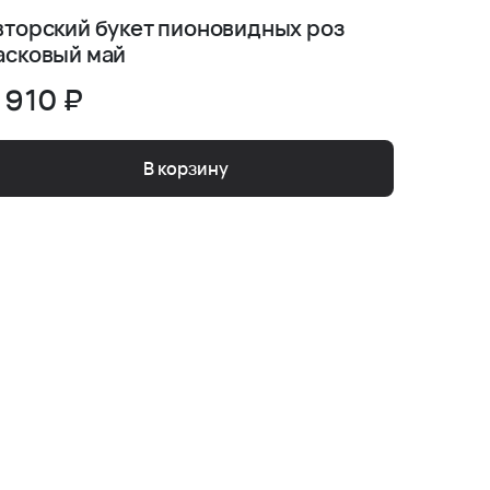
вторский букет пионовидных роз
Предст
асковый май
француз
 910 ₽
5 640
В корзину