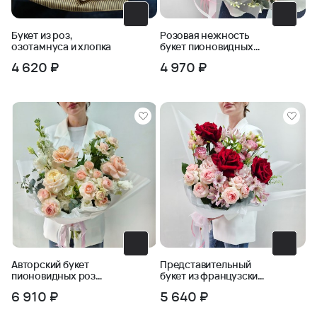
Букет из роз,
Розовая нежность
озотамнуса и хлопка
букет пионовидных
роз в упаковке
4 620 ₽
4 970 ₽
Авторский букет
Представительный
пионовидных роз
букет из французских
Ласковый май
роз и кустовых роз
6 910 ₽
5 640 ₽