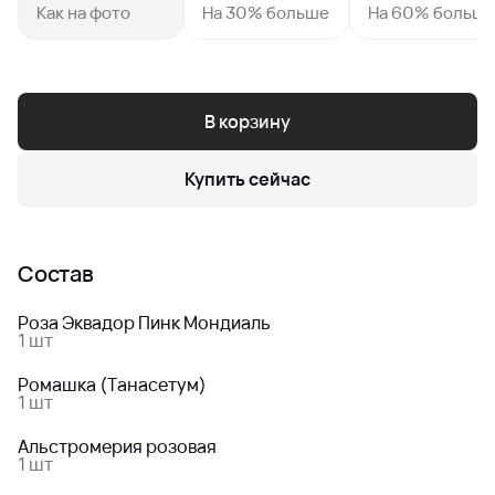
Как на фото
На 30% больше
На 60% больш
В корзину
Купить сейчас
Состав
Роза Эквадор Пинк Мондиаль
1 шт
Ромашка (Танасетум)
1 шт
Альстромерия розовая
1 шт