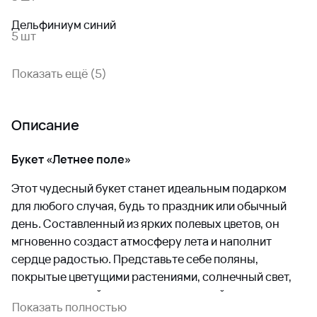
Дельфиниум синий
5 шт
Показать ещё (5)
Описание
Букет «Летнее поле»
Этот чудесный букет станет идеальным подарком
для любого случая, будь то праздник или обычный
день. Составленный из ярких полевых цветов, он
мгновенно создаст атмосферу лета и наполнит
сердце радостью. Представьте себе поляны,
покрытые цветущими растениями, солнечный свет,
мягко играющий на лепестках, и легкий ветерок,
Показать полностью
несущий аромат свежести. Именно такие чувства