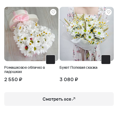
Эти цветы гармонично сочетаются друг с другом,
создавая впечатление живописного луга. Такой букет
подарит положительные эмоции и поднимет
настроение любому человеку.
Поводы для подарка
Вы можете подарить этот букет по самым разным
поводам:
Просто так
: Почему бы не порадовать близкого
человека просто так, без повода?
Ромашковое облачко в
Букет Полевая сказка
ладошках
День рождения
: Пусть ваш подарок запомнится
2 550 ₽
3 080 ₽
надолго!
Юбилей
: Подчеркните важность события и
Смотреть все
значимость человека.
Выздоровление
: Помогите другу быстрее