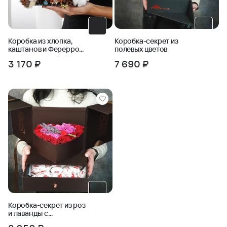
Коробка из хлопка,
Коробка-секрет из
каштанов и Ферерро
полевых цветов
Роше
3 170 ₽
7 690 ₽
Коробка-секрет из роз
и лаванды с
конфетами