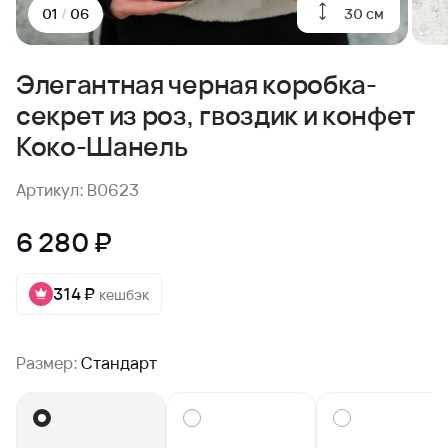
30 см
01
/
06
Элегантная черная коробка-
секрет из роз, гвоздик и конфет
Коко-Шанель
Артикул: B0623
6 280 ₽
314 ₽
кешбэк
Размер:
Стандарт