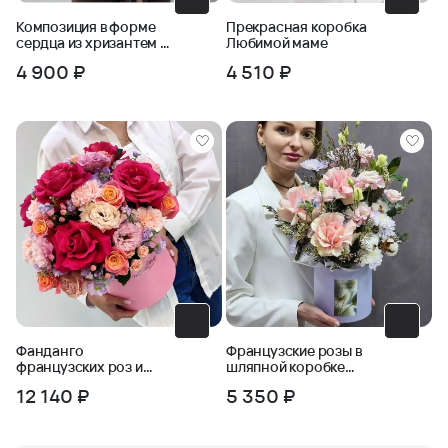
Композиция в форме
Прекрасная коробка
сердца из хризантем и
Любимой маме
пшеницы
4 900 ₽
4 510 ₽
Фанданго
Французские розы в
французских роз и
шляпной коробке
эустомы в коробке
Розовый сад
12 140 ₽
5 350 ₽