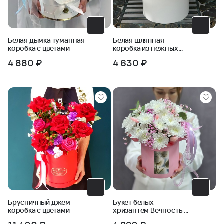
Белая дымка туманная
Белая шляпная
коробка с цветами
коробка из нежных
роз с хлопком
4 880 ₽
4 630 ₽
Брусничный джем
Букет белых
коробка с цветами
хризантем Вечность в
коробке