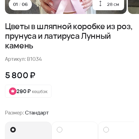
28 см
01
/
06
Цветы в шляпной коробке из роз,
прунуса и латируса Лунный
камень
Артикул: B1034
5 800 ₽
290 ₽
кешбэк
Размер:
Стандарт