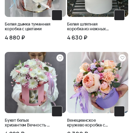
Белая дымка туманная
Белая шляпная
коробка с цветами
коробка из нежных
роз с хлопком
4 880 ₽
4 630 ₽
Букет белых
Венецианское
хризантем Вечность в
кружево коробка с
коробке
персиковыми цветами