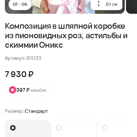
30 см
01
/
06
Композиция в шляпной коробке
из пионовидных роз, астильбы и
скиммии Оникс
Артикул: B1033
7 930 ₽
397 ₽
кешбэк
Размер:
Стандарт