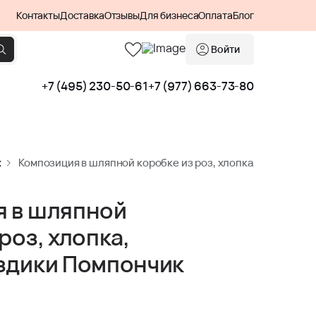
Контакты
Доставка
Отзывы
Для бизнеса
Оплата
Блог
Войти
+7 (495) 230-50-61
+7 (977) 663-73-80
х
Композиция в шляпной коробке из роз, хлопка, лунной гв
я в шляпной
роз, хлопка,
здики Помпончик