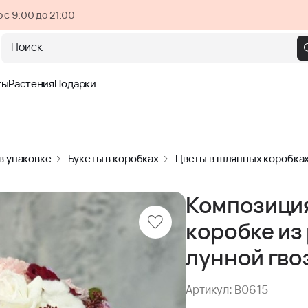
 с 9:00 до 21:00
Поиск
ты
Растения
Подарки
в упаковке
Букеты в коробках
Цветы в шляпных коробка
Композици
коробке из 
лунной гво
Артикул: B0615