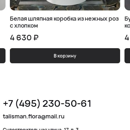
Белая шляпная коробка из нежных роз
Б
с хлопком
к
4 630 ₽
4
В корзину
+7 (495) 230-50-61
talisman.flora@mail.ru
Судостроительная улица, 17, п. 3