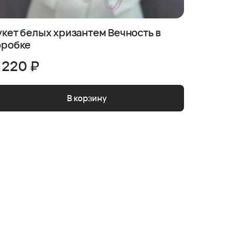
укет белых хризантем Вечность в
Венеци
оробке
персик
 220 ₽
6 300
В корзину