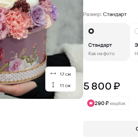
Размер:
Стандарт
Стандарт
Э
Как на фото
Н
17 см
5 800 ₽
11 см
290 ₽
кешбэк