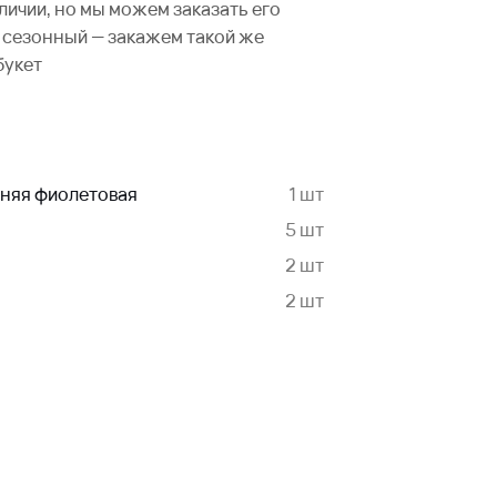
аличии, но мы можем заказать его
не сезонный — закажем такой же
букет
няя фиолетовая
1 шт
5 шт
2 шт
2 шт