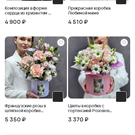
Композиция в форме
Прекрасная коробка
сердца из хризантем и
Любимой маме
пшеницы
4 900 ₽
4 510 ₽
Французские розы в
Цветы в коробке с
шляпной коробке
гортензией Розовое
Розовый сад
облако
5 350 ₽
3 370 ₽