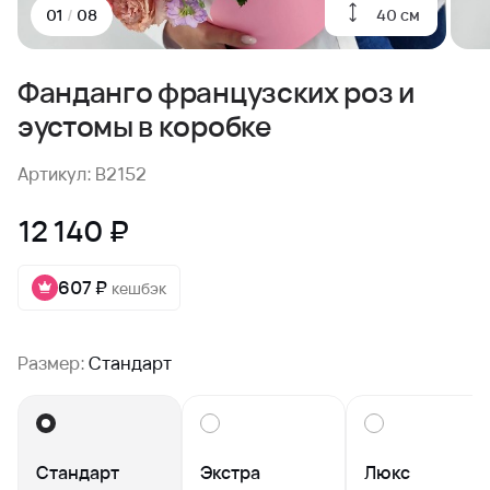
40 см
01
/
08
Фанданго французских роз и
эустомы в коробке
Артикул: B2152
12 140 ₽
607 ₽
кешбэк
Размер:
Стандарт
Стандарт
Экстра
Люкс