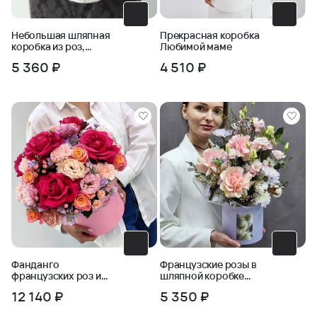
Небольшая шляпная
Прекрасная коробка
коробка из роз,
Любимой маме
эрингиума и лаванды
5 360 ₽
4 510 ₽
Фанданго
Французские розы в
французских роз и
шляпной коробке
эустомы в коробке
Розовый сад
12 140 ₽
5 350 ₽