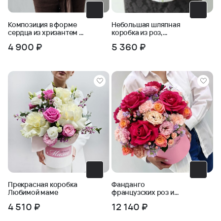
Композиция в форме
Небольшая шляпная
сердца из хризантем и
коробка из роз,
пшеницы
эрингиума и лаванды
4 900 ₽
5 360 ₽
Прекрасная коробка
Фанданго
Любимой маме
французских роз и
эустомы в коробке
4 510 ₽
12 140 ₽