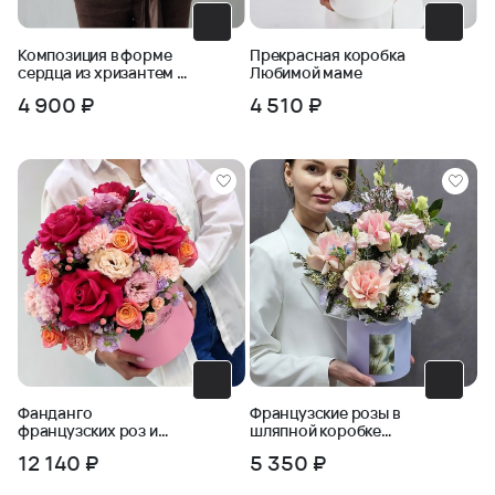
Композиция в форме
Прекрасная коробка
сердца из хризантем и
Любимой маме
пшеницы
4 900 ₽
4 510 ₽
Фанданго
Французские розы в
французских роз и
шляпной коробке
эустомы в коробке
Розовый сад
12 140 ₽
5 350 ₽