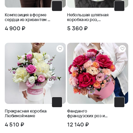
Композиция в форме
Небольшая шляпная
сердца из хризантем и
коробка из роз,
пшеницы
эрингиума и лаванды
4 900 ₽
5 360 ₽
Прекрасная коробка
Фанданго
Любимой маме
французских роз и
эустомы в коробке
4 510 ₽
12 140 ₽