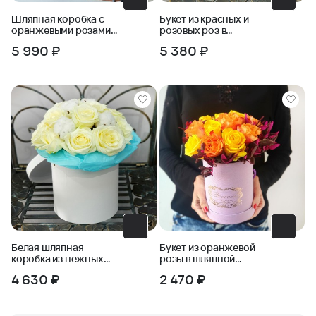
Шляпная коробка с
Букет из красных и
оранжевыми розами
розовых роз в
Закат
шляпной коробке
5 990 ₽
5 380 ₽
Белая шляпная
Букет из оранжевой
коробка из нежных
розы в шляпной
роз с хлопком
коробке
4 630 ₽
2 470 ₽