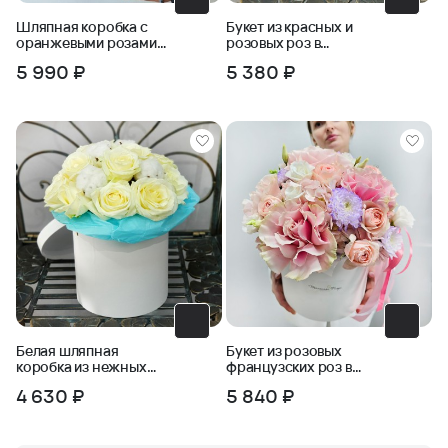
Шляпная коробка с
Букет из красных и
оранжевыми розами
розовых роз в
Закат
шляпной коробке
5 990 ₽
5 380 ₽
Белая шляпная
Букет из розовых
коробка из нежных
французских роз в
роз с хлопком
коробке
4 630 ₽
5 840 ₽