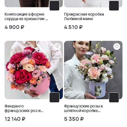
Композиция в форме
Прекрасная коробка
сердца из хризантем и
Любимой маме
пшеницы
4 900 ₽
4 510 ₽
Фанданго
Французские розы в
французских роз и
шляпной коробке
эустомы в коробке
Розовый сад
12 140 ₽
5 350 ₽