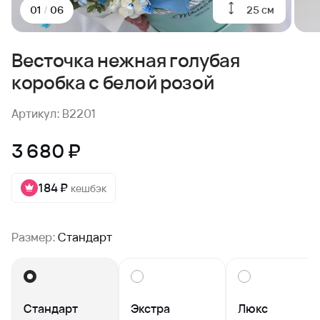
25 см
01
/
06
Весточка нежная голубая
коробка с белой розой
Артикул: B2201
3 680 ₽
184 ₽
кешбэк
Размер:
Стандарт
Стандарт
Экстра
Люкс