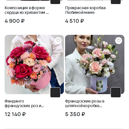
Композиция в форме
Прекрасная коробка
сердца из хризантем и
Любимой маме
пшеницы
4 900 ₽
4 510 ₽
Фанданго
Французские розы в
французских роз и
шляпной коробке
эустомы в коробке
Розовый сад
12 140 ₽
5 350 ₽