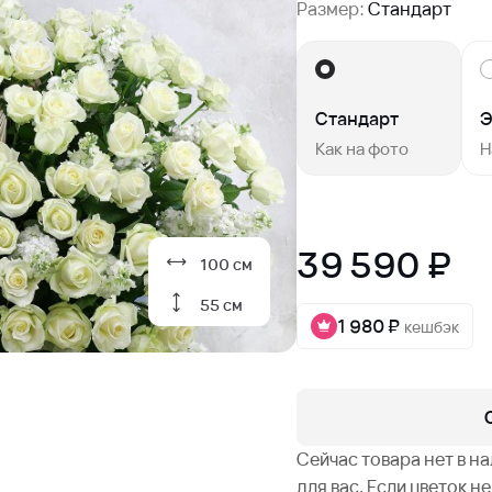
Размер:
Стандарт
Стандарт
Э
Как на фото
Н
39 590 ₽
100 см
55 см
1 980 ₽
кешбэк
Сейчас товара нет в н
для вас. Если цветок 