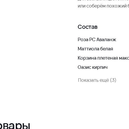
или соберём похожий 
Состав
Роза РС Аваланж
Маттиола белая
Корзина плетеная мак
Оазис кирпич
Показать ещё (3)
овары