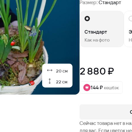
Размер:
Стандарт
Стандарт
Э
Как на фото
Н
2 880 ₽
20 см
22 см
144 ₽
кешбэк
Сейчас товара нет в н
для вас. Если цветок 