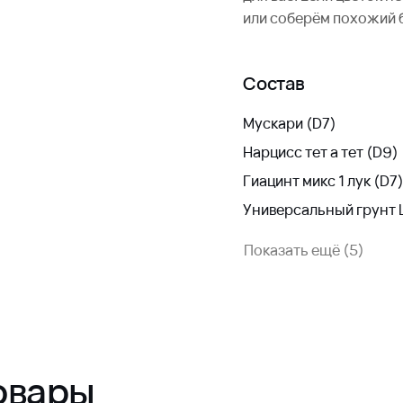
или соберём похожий 
Состав
Мускари (D7)
Нарцисс тет а тет (D9)
Гиацинт микс 1 лук (D7
Универсальный грунт 
Показать ещё (5)
овары