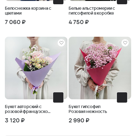
Белоснежка корзина с
Белые альстромерии с
цветами
гипсофилой в коробке
7 060 ₽
4 750 ₽
Букет авторский с
Букет гипсофил
розовой французской
Розовая нежность
розой
3 120 ₽
2 990 ₽