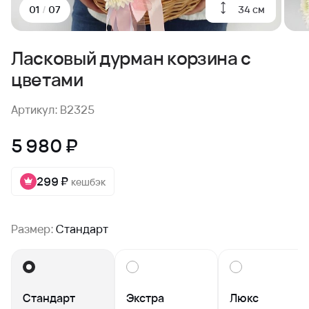
34 см
01
/
07
Ласковый дурман корзина с
цветами
Артикул: B2325
5 980 ₽
299 ₽
кешбэк
Размер:
Стандарт
Стандарт
Экстра
Люкс