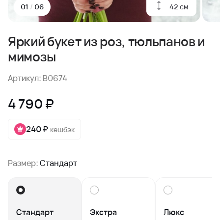
42 см
01
/
06
Яркий букет из роз, тюльпанов и
мимозы
Артикул: B0674
4 790 ₽
240 ₽
кешбэк
Размер:
Стандарт
Стандарт
Экстра
Люкс