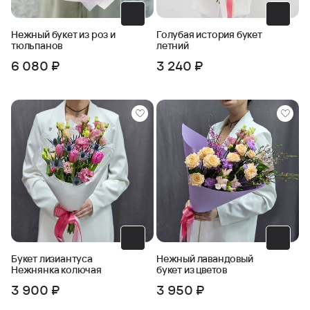
Нежный букет из роз и
Голубая история букет
тюльпанов
летний
6 080 ₽
3 240 ₽
Букет лизиантуса
Нежный лавандовый
Нежнянка колючая
букет из цветов
3 900 ₽
3 950 ₽