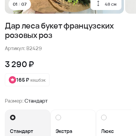
48 см
01
/
07
Дар леса букет французских
розовых роз
Артикул: B2429
3 290 ₽
165 ₽
кешбэк
Размер:
Стандарт
Стандарт
Экстра
Люкс