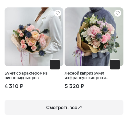
Позвольте себе насладиться природной красотой и
подарить близким незабываемые эмоции! Закажите
букет «Дар Леса» прямо сейчас и погрузитесь в мир
лесной магии вместе с салоном «Талисман Флора».
Букет с характером из
Лесной каприз букет
пионовидных роз
из французских роз и
зелени
4 310 ₽
5 320 ₽
Смотреть все