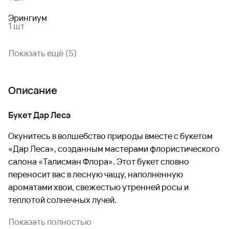
Эрингиум
1 шт
Показать ещё (5)
Описание
Букет Дар Леса
Окунитесь в волшебство природы вместе с букетом
«Дар Леса», созданным мастерами флористического
салона «Талисман Флора». Этот букет словно
переносит вас в лесную чащу, наполненную
ароматами хвои, свежестью утренней росы и
теплотой солнечных лучей.
Почему выбирают именно этот букет:
? Уникальное
Показать полностью