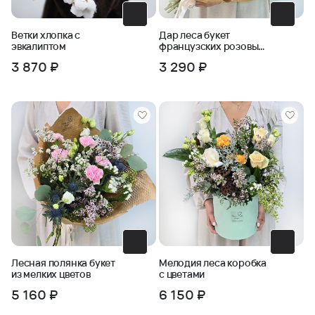
Ветки хлопка с
Дар леса букет
эвкалиптом
французских розовых
роз
3 870 ₽
3 290 ₽
Лесная полянка букет
Мелодия леса коробка
из мелких цветов
с цветами
5 160 ₽
6 150 ₽