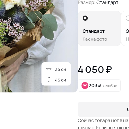
Размер:
Стандарт
Стандарт
Э
Как на фото
Н
4 050 ₽
35 см
45 см
203 ₽
кешбэк
Сейчас товара нет в н
для вас. Если цветок 