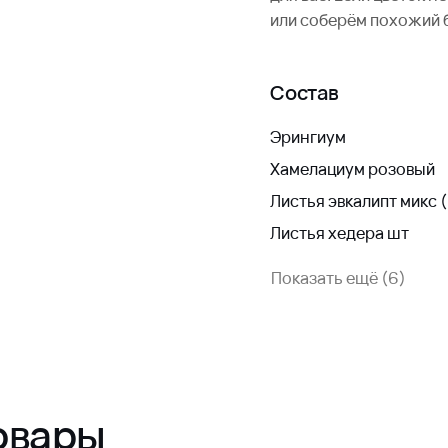
или соберём похожий 
Состав
Эрингиум
Хамелациум розовый
Листья эвкалипт микс (
Листья хедера шт
Показать ещё (6)
овары