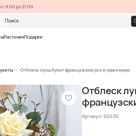
 с 9:00 до 21:00
Поиск
ты
Растения
Подарки
букеты
Отблеск луны букет французских роз и эрингиума
Отблеск лу
французски
Артикул: B2436