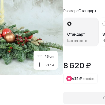
Размер:
Стандарт
Стандарт
Э
Как на фото
Н
45 см
8 620 ₽
50 см
431 ₽
кешбэк