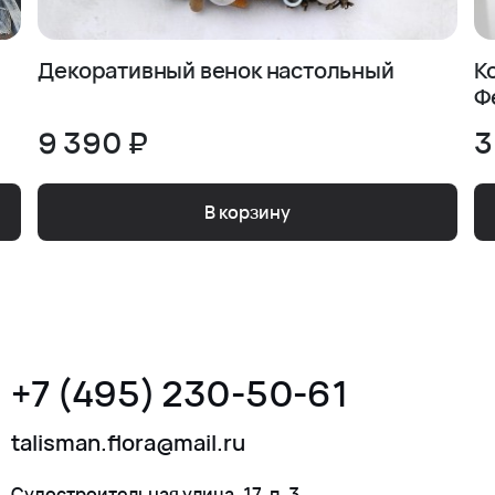
Декоративный венок настольный
К
Ф
9 390 ₽
3
В корзину
+7 (495) 230-50-61
talisman.flora@mail.ru
Судостроительная улица, 17, п. 3