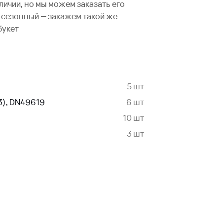
аличии, но мы можем заказать его
не сезонный — закажем такой же
букет
5 шт
3), DN49619
6 шт
10 шт
3 шт