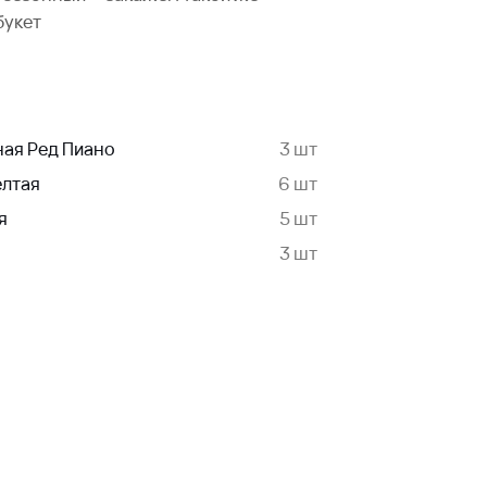
букет
ная Ред Пиано
3 шт
елтая
6 шт
я
5 шт
3 шт