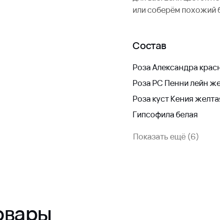
или соберём похожий 
Состав
Роза Александра крас
Роза РС Пенни лейн ж
Роза куст Кения желта
Гипсофила белая
Показать ещё (6)
овары