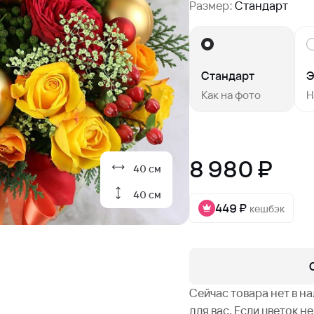
Размер:
Стандарт
Стандарт
Э
Как на фото
Н
8 980 ₽
40 см
40 см
449 ₽
кешбэк
Сейчас товара нет в н
для вас. Если цветок 