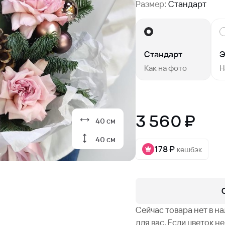
Размер:
Стандарт
Стандарт
Э
Как на фото
Н
3 560 ₽
40 см
40 см
178 ₽
кешбэк
Сейчас товара нет в н
для вас. Если цветок 