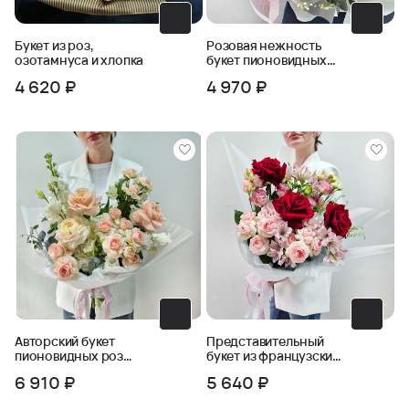
Букет из роз,
Розовая нежность
озотамнуса и хлопка
букет пионовидных
роз в упаковке
4 620 ₽
4 970 ₽
Авторский букет
Представительный
пионовидных роз
букет из французских
Ласковый май
роз и кустовых роз
6 910 ₽
5 640 ₽