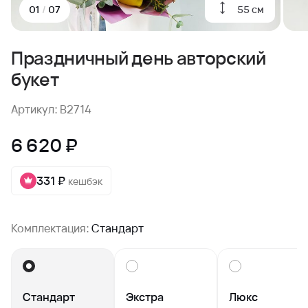
55 см
01
/
07
Праздничный день авторский
букет
Артикул: B2714
6 620 ₽
331 ₽
кешбэк
Комплектация:
Стандарт
Стандарт
Экстра
Люкс