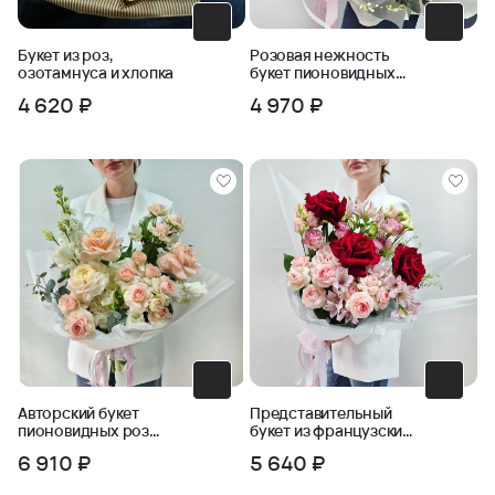
Букет из роз,
Розовая нежность
озотамнуса и хлопка
букет пионовидных
роз в упаковке
4 620 ₽
4 970 ₽
Авторский букет
Представительный
пионовидных роз
букет из французских
Ласковый май
роз и кустовых роз
6 910 ₽
5 640 ₽