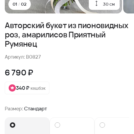
30 см
01
/
02
Авторский букет из пионовидных
роз, амарилисов Приятный
Румянец
Артикул: B0827
6 790 ₽
340 ₽
кешбэк
Размер:
Стандарт