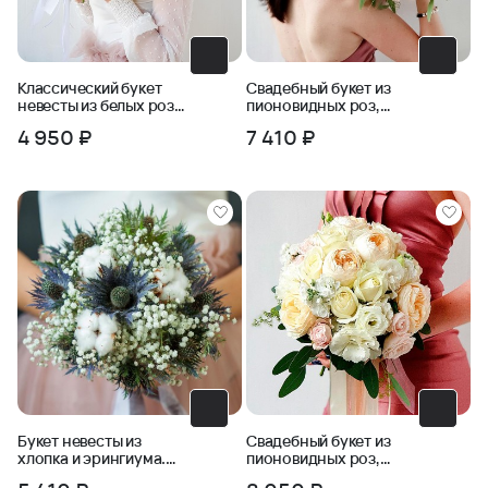
Классический букет
Свадебный букет из
невесты из белых роз
пионовидных роз,
и зелени
фрезии, бомбастика
4 950 ₽
7 410 ₽
Букет невесты из
Свадебный букет из
хлопка и эрингиума.
пионовидных роз,
Серия Магия успеха
маттиолы, эустомы