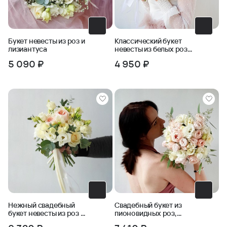
Букет невесты из роз и
Классический букет
лизиантуса
невесты из белых роз
и зелени
5 090 ₽
4 950 ₽
Нежный свадебный
Свадебный букет из
букет невесты из роз и
пионовидных роз,
зелени Ласковая
фрезии, бомбастика