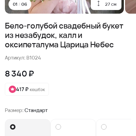
27 см
01
/
06
Бело-голубой свадебный букет
из незабудок, калл и
оксипеталума Царица Небес
Артикул: B1024
8 340 ₽
417 ₽
кешбэк
Размер:
Стандарт